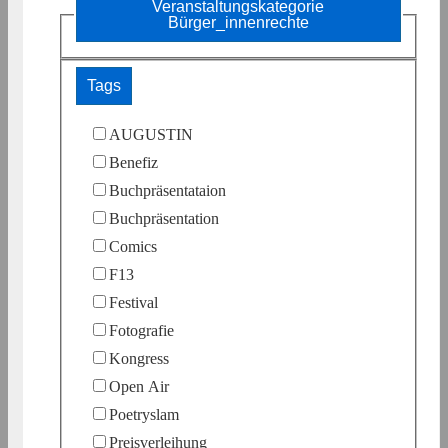
Veranstaltungskategorie
Bürger_innenrechte
Tags
AUGUSTIN
Benefiz
Buchpräsentataion
Buchpräsentation
Comics
F13
Festival
Fotografie
Kongress
Open Air
Poetryslam
Preisverleihung