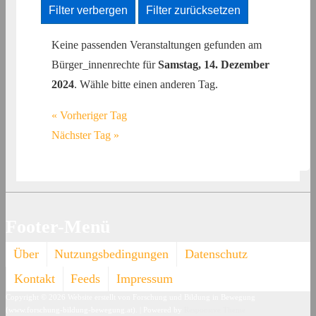
Filter verbergen
Filter zurücksetzen
Keine passenden Veranstaltungen gefunden am
Bürger_innenrechte für
Samstag, 14. Dezember
2024
. Wähle bitte einen anderen Tag.
«
Vorheriger Tag
Nächster Tag
»
Footer-Menü
Über
Nutzungsbedingungen
Datenschutz
Kontakt
Feeds
Impressum
Copyright © 2026
Website erstellt von Forschung und Bildung in Bewegung
(www.forschung-bildung-bewegung.at).
| Powered by
Responsive Theme