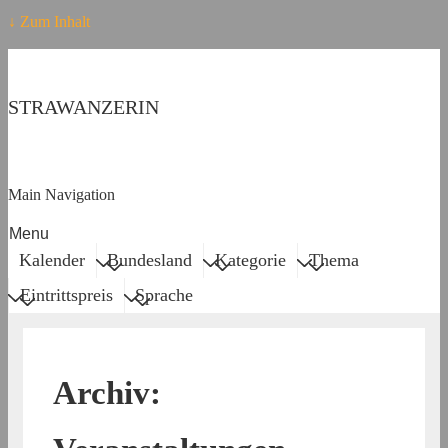
↓ Zum Inhalt
STRAWANZERIN
Main Navigation
Menu
Kalender
Bundesland
Kategorie
Thema
Eintrittspreis
Sprache
Archiv: