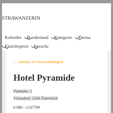
↓
Zum
STRAWANZERIN
Inhalt
Menu
Main
Kalender
Bundesland
Kategorie
Thema
Navigation
Eintrittspreis
Sprache
← Zurück zu Veranstaltungen
Hotel Pyramide
Parkallee 2
Vösendorf
,
2334
Österreich
0 680 - 2147769