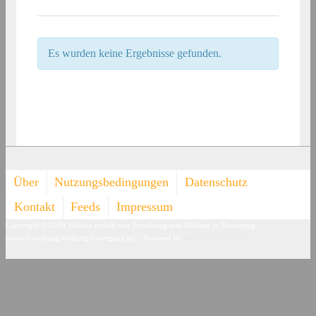
Es wurden keine Ergebnisse gefunden.
Footer-
Über
Nutzungsbedingungen
Datenschutz
Menü
Kontakt
Feeds
Impressum
Copyright © 2026
Website erstellt von Forschung und Bildung in Bewegung
(www.forschung-bildung-bewegung.at).
| Powered by
Responsive Theme