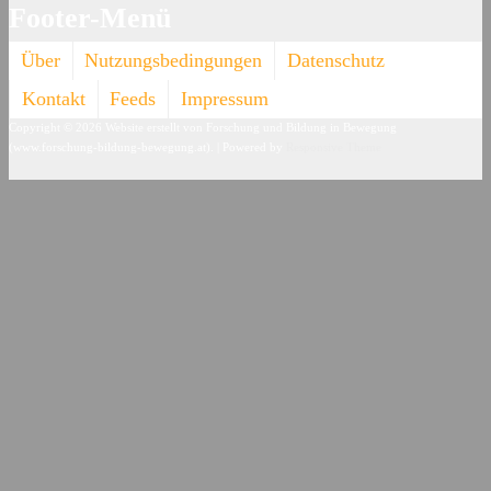
Footer-Menü
Über
Nutzungsbedingungen
Datenschutz
Kontakt
Feeds
Impressum
Copyright © 2026
Website erstellt von Forschung und Bildung in Bewegung
(www.forschung-bildung-bewegung.at).
| Powered by
Responsive Theme