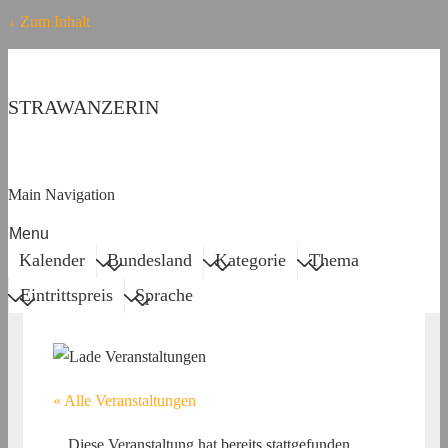
↓ Zum Inhalt
STRAWANZERIN
Main Navigation
Menu
Kalender
Bundesland
Kategorie
Thema
Eintrittspreis
Sprache
« Alle Veranstaltungen
Diese Veranstaltung hat bereits stattgefunden.