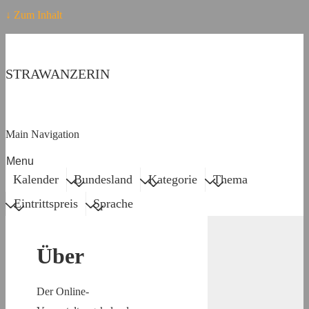
↓ Zum Inhalt
STRAWANZERIN
Main Navigation
Menu
Kalender
Bundesland
Kategorie
Thema
Eintrittspreis
Sprache
Über
Der Online-