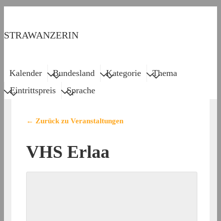
↓
Zum
STRAWANZERIN
Inhalt
Menu
Main
Kalender
Bundesland
Kategorie
Thema
Navigation
Eintrittspreis
Sprache
← Zurück zu Veranstaltungen
VHS Erlaa