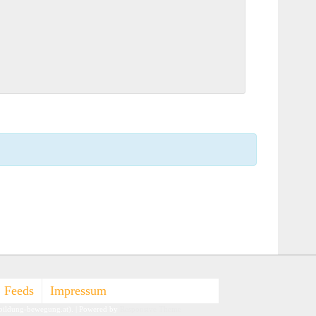
Feeds
Impressum
-bildung-bewegung.at).
| Powered by
Responsive Theme