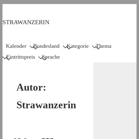
↓
Zum
STRAWANZERIN
Inhalt
Main
Menu
Kalender
Bundesland
Kategorie
Thema
Navigation
Eintrittspreis
Sprache
Autor:
Strawanzerin