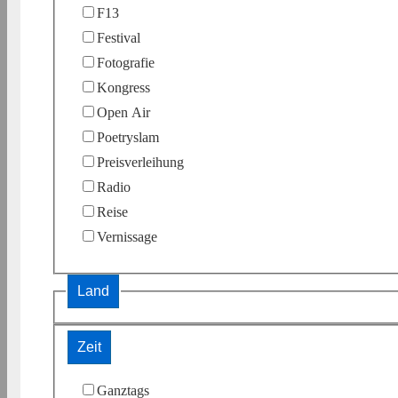
F13
Festival
Fotografie
Kongress
Open Air
Poetryslam
Preisverleihung
Radio
Reise
Vernissage
Land
Zeit
Ganztags