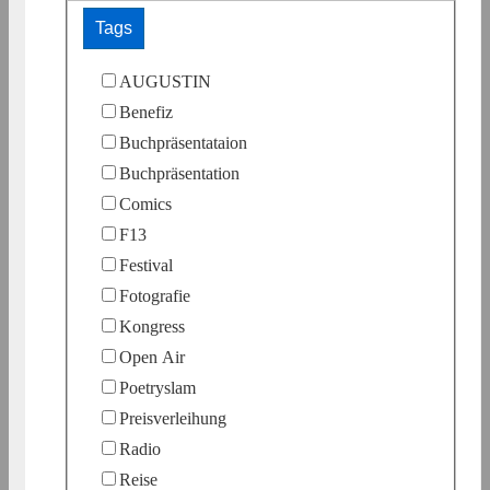
Tags
AUGUSTIN
Benefiz
Buchpräsentataion
Buchpräsentation
Comics
F13
Festival
Fotografie
Kongress
Open Air
Poetryslam
Preisverleihung
Radio
Reise