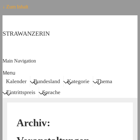
↓ Zum Inhalt
STRAWANZERIN
Main Navigation
Menu
Kalender
Bundesland
Kategorie
Thema
Eintrittspreis
Sprache
Archiv: