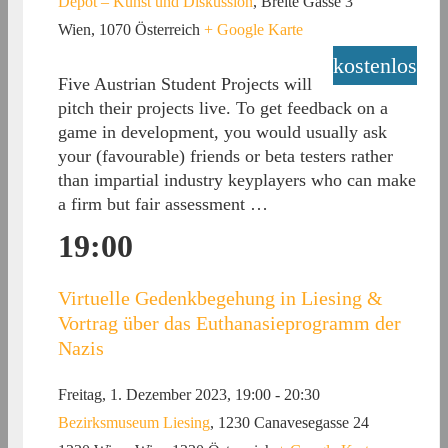
Depot – Kunst und Diskussion
,
Breite Gasse 3
Wien
,
1070
Österreich
+ Google Karte
kostenlos
Five Austrian Student Projects will
pitch their projects live. To get feedback on a
game in development, you would usually ask
your (favourable) friends or beta testers rather
than impartial industry keyplayers who can make
a firm but fair assessment …
19:00
Virtuelle Gedenkbegehung in Liesing &
Vortrag über das Euthanasieprogramm der
Nazis
Freitag, 1. Dezember 2023, 19:00
-
20:30
Bezirksmuseum Liesing
,
1230 Canavesegasse 24