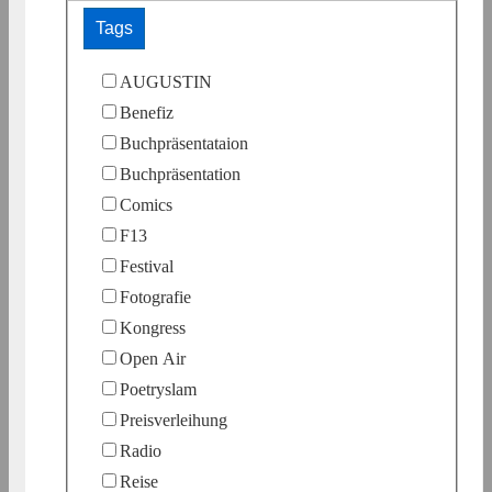
Tags
AUGUSTIN
Benefiz
Buchpräsentataion
Buchpräsentation
Comics
F13
Festival
Fotografie
Kongress
Open Air
Poetryslam
Preisverleihung
Radio
Reise