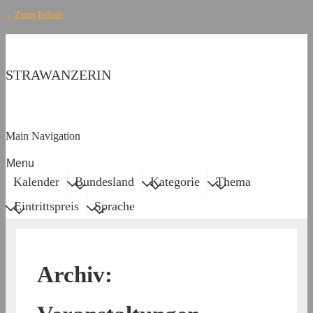
↓ Zum Inhalt
STRAWANZERIN
Main Navigation
Menu
Kalender
Bundesland
Kategorie
Thema
Eintrittspreis
Sprache
Archiv: