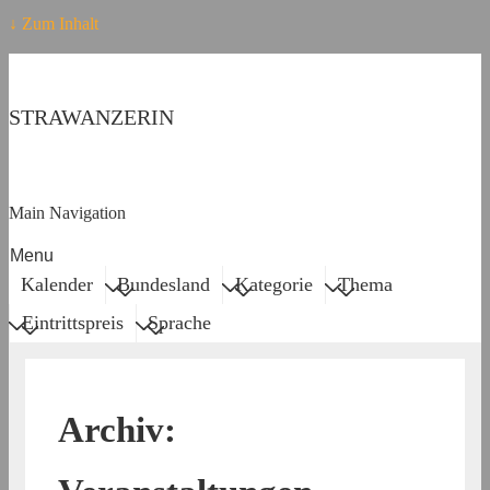
↓ Zum Inhalt
STRAWANZERIN
Main Navigation
Menu
Kalender
Bundesland
Kategorie
Thema
Eintrittspreis
Sprache
Archiv: