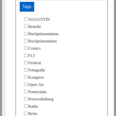
Tags
AUGUSTIN
Benefiz
Buchpräsentataion
Buchpräsentation
Comics
F13
Festival
Fotografie
Kongress
Open Air
Poetryslam
Preisverleihung
Radio
Reise