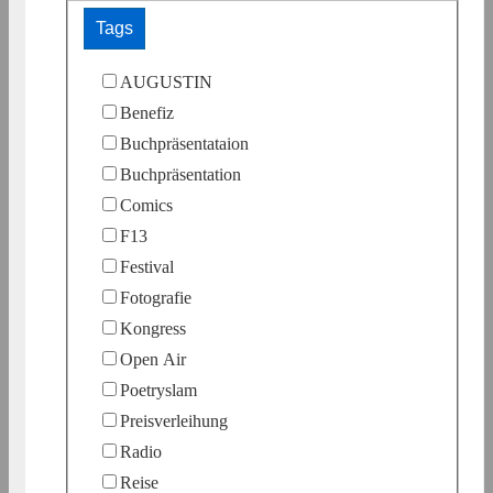
Tags
AUGUSTIN
Benefiz
Buchpräsentataion
Buchpräsentation
Comics
F13
Festival
Fotografie
Kongress
Open Air
Poetryslam
Preisverleihung
Radio
Reise