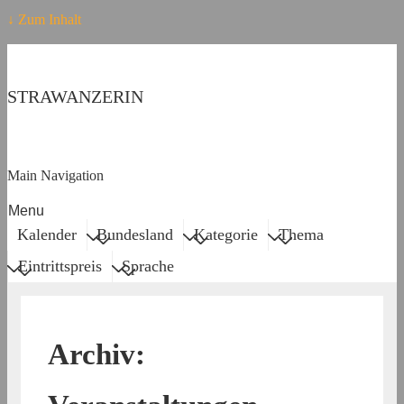
↓ Zum Inhalt
STRAWANZERIN
Main Navigation
Menu
Kalender
Bundesland
Kategorie
Thema
Eintrittspreis
Sprache
Archiv: