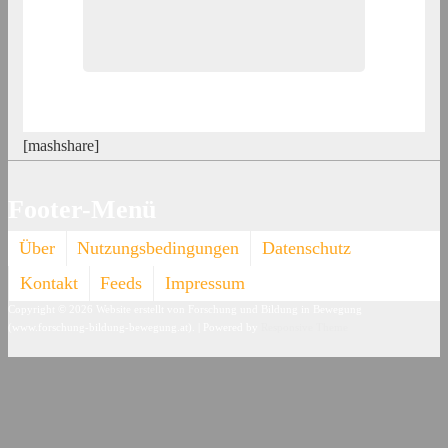
[mashshare]
Footer-Menü
Über
Nutzungsbedingungen
Datenschutz
Kontakt
Feeds
Impressum
Copyright © 2026
Website erstellt von Forschung und Bildung in Bewegung
(www.forschung-bildung-bewegung.at).
| Powered by
Responsive Theme