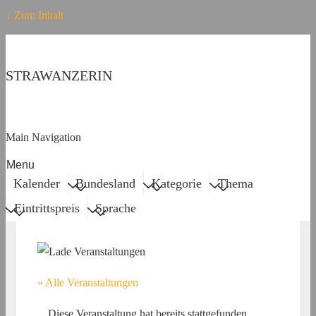
↓ Zum Inhalt
STRAWANZERIN
Main Navigation
Menu
Kalender
Bundesland
Kategorie
Thema
Eintrittspreis
Sprache
« Alle Veranstaltungen
Diese Veranstaltung hat bereits stattgefunden.