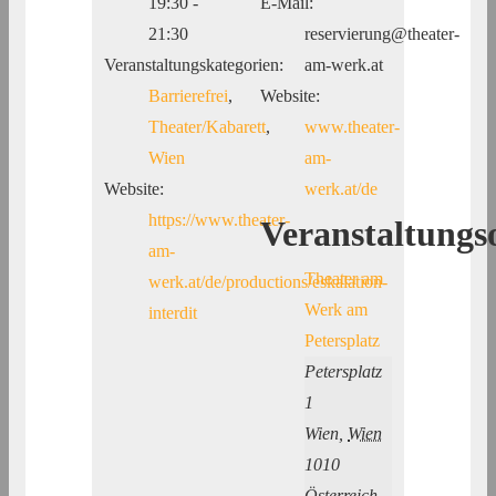
19:30 -
E-Mail:
21:30
reservierung@theater-
Veranstaltungskategorien:
am-werk.at
Barrierefrei
,
Website:
Theater/Kabarett
,
www.theater-
Wien
am-
Website:
werk.at/de
https://www.theater-
Veranstaltungs
am-
Theater am
werk.at/de/productions/eskalation-
Werk am
interdit
Petersplatz
Petersplatz
1
Wien
,
Wien
1010
Österreich