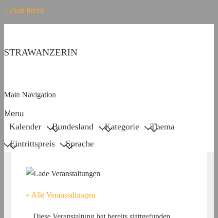
↓ Zum Inhalt
STRAWANZERIN
Main Navigation
Menu
Kalender
Bundesland
Kategorie
Thema
Eintrittspreis
Sprache
« Alle Veranstaltungen
Diese Veranstaltung hat bereits stattgefunden.