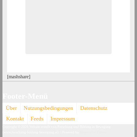
[mashshare]
Footer-Menü
Über
Nutzungsbedingungen
Datenschutz
Kontakt
Feeds
Impressum
Copyright © 2026
Website erstellt von Forschung und Bildung in Bewegung
(www.forschung-bildung-bewegung.at).
| Powered by
Responsive Theme