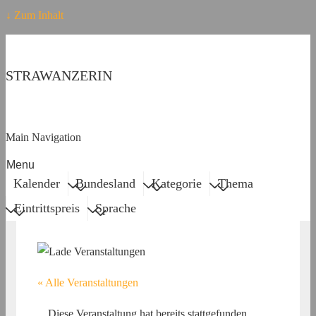
↓ Zum Inhalt
STRAWANZERIN
Main Navigation
Menu
Kalender
Bundesland
Kategorie
Thema
Eintrittspreis
Sprache
« Alle Veranstaltungen
Diese Veranstaltung hat bereits stattgefunden.