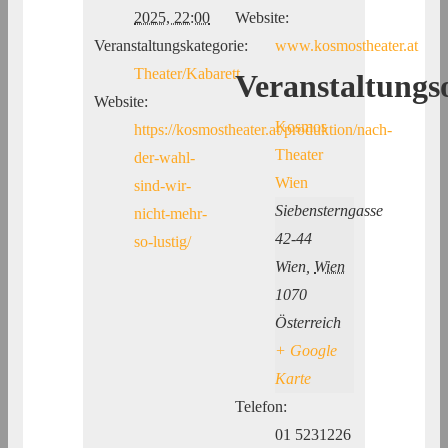
2025, 22:00
Website:
Veranstaltungskategorie:
www.kosmostheater.at
Theater/Kabarett
Veranstaltungs
Website:
Kosmos
https://kosmostheater.at/produktion/nach-
Theater
der-wahl-
Wien
sind-wir-
Siebensterngasse
nicht-mehr-
42-44
so-lustig/
Wien
,
Wien
1070
Österreich
+ Google
Karte
Telefon:
01 5231226