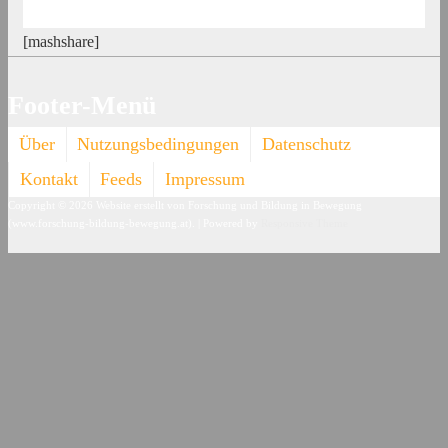
[mashshare]
Footer-Menü
Über
Nutzungsbedingungen
Datenschutz
Kontakt
Feeds
Impressum
Copyright © 2026
Website erstellt von Forschung und Bildung in Bewegung
(www.forschung-bildung-bewegung.at).
| Powered by
Responsive Theme