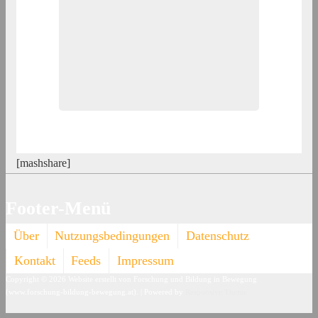
[mashshare]
Footer-Menü
Über
Nutzungsbedingungen
Datenschutz
Kontakt
Feeds
Impressum
Copyright © 2026
Website erstellt von Forschung und Bildung in Bewegung
(www.forschung-bildung-bewegung.at).
| Powered by
Responsive Theme