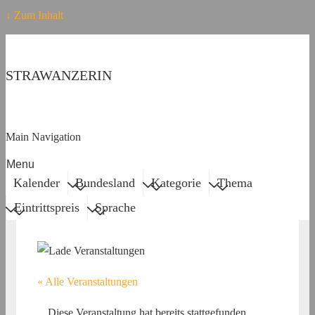
↓ Zum Inhalt
STRAWANZERIN
Main Navigation
Menu
Kalender
Bundesland
Kategorie
Thema
Eintrittspreis
Sprache
« Alle Veranstaltungen
Diese Veranstaltung hat bereits stattgefunden.