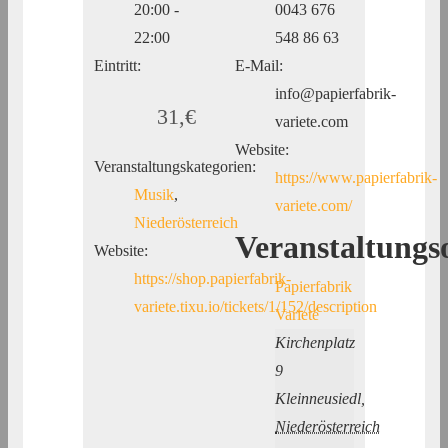
20:00 -
0043 676
22:00
548 86 63
Eintritt:
E-Mail:
info@papierfabrik-
31,€
variete.com
Website:
Veranstaltungskategorien:
https://www.papierfabrik-
Musik
,
variete.com/
Niederösterreich
Veranstaltungs
Website:
https://shop.papierfabrik-
Papierfabrik
variete.tixu.io/tickets/1/152/description
Varieté
Kirchenplatz
9
Kleinneusiedl
,
Niederösterreich