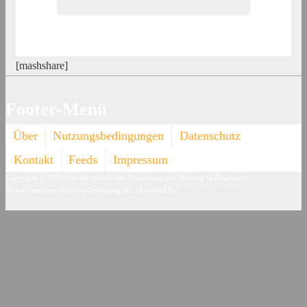
[mashshare]
Footer-Menü
Über
Nutzungsbedingungen
Datenschutz
Kontakt
Feeds
Impressum
Copyright © 2026
Website erstellt von Forschung und Bildung in Bewegung
(www.forschung-bildung-bewegung.at).
| Powered by
Responsive Theme