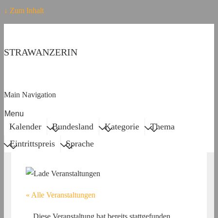
↓ Zum Inhalt
STRAWANZERIN
Main Navigation
Menu
Kalender
Bundesland
Kategorie
Thema
Eintrittspreis
Sprache
« Alle Veranstaltungen
Diese Veranstaltung hat bereits stattgefunden.