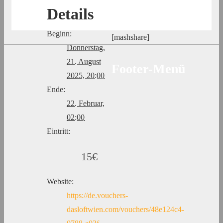
Details
Beginn:
[mashshare]
Donnerstag,
21. August
Footer-Menü
2025, 20:00
Ende:
22. Februar,
02:00
Eintritt:
15€
Website:
https://de.vouchers-
dasloftwien.com/vouchers/48e124c4-