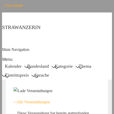
↓ Zum Inhalt
STRAWANZERIN
Main Navigation
Menu
Kalender
Bundesland
Kategorie
Thema
Eintrittspreis
Sprache
« Alle Veranstaltungen
Diese Veranstaltung hat bereits stattgefunden.