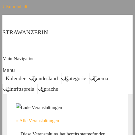
↓ Zum Inhalt
STRAWANZERIN
Main Navigation
Menu
Kalender
Bundesland
Kategorie
Thema
Eintrittspreis
Sprache
« Alle Veranstaltungen
Diese Veranstaltung hat bereits stattgefunden.