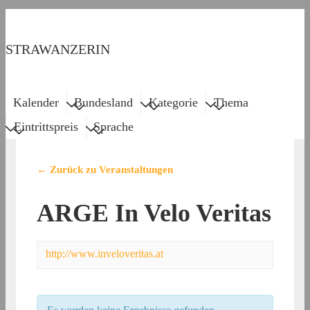
↓
Zum
STRAWANZERIN
Inhalt
Menu
Main
Kalender
Bundesland
Kategorie
Thema
Navigation
Eintrittspreis
Sprache
← Zurück zu Veranstaltungen
ARGE In Velo Veritas
http://www.inveloveritas.at