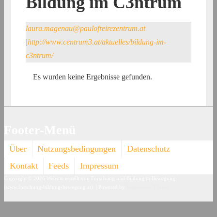
Bildung im C3ntrum
laura.magenau@paulofreirezentrum.at
|
http://www.centrum3.at/aktuelles/bildung-im-
c3ntrum/
Es wurden keine Ergebnisse gefunden.
Footer-Menü
Über
Nutzungsbedingungen
Datenschutz
Kontakt
Feeds
Impressum
Copyright © 2026
Website erstellt von Forschung und Bildung in Bewegung
(www.forschung-bildung-bewegung.at).
| Powered by
Responsive Theme