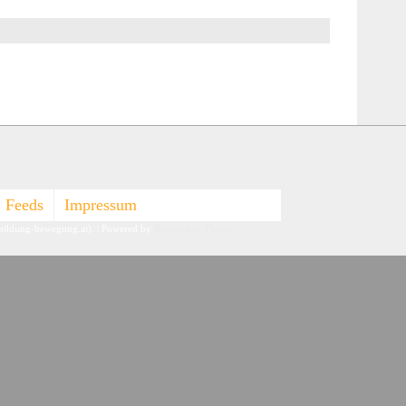
Feeds
Impressum
-bildung-bewegung.at).
| Powered by
Responsive Theme