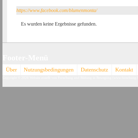
https://www.facebook.com/blumenmonta/
Es wurden keine Ergebnisse gefunden.
Footer-Menü
Über
Nutzungsbedingungen
Datenschutz
Kontakt
Copyright © 2026
Website erstellt von Forschung und Bildung in Bewegung (www.forschung