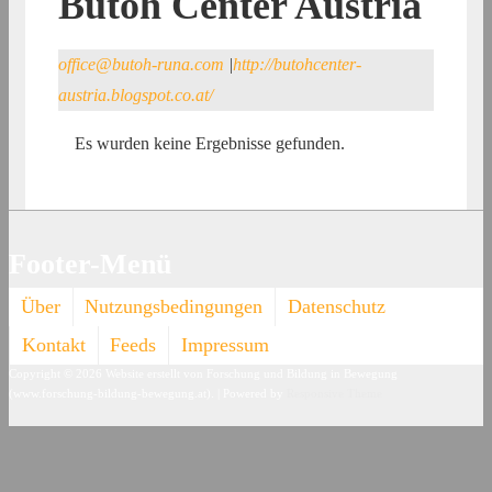
Butoh Center Austria
office@butoh-runa.com
|
http://butohcenter-
austria.blogspot.co.at/
Es wurden keine Ergebnisse gefunden.
Footer-Menü
Über
Nutzungsbedingungen
Datenschutz
Kontakt
Feeds
Impressum
Copyright © 2026
Website erstellt von Forschung und Bildung in Bewegung
(www.forschung-bildung-bewegung.at).
| Powered by
Responsive Theme