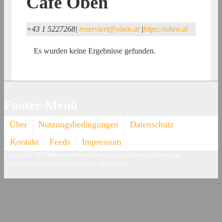
Cafe Oben
+43 1 5227268
|
reserviert@oben.at
|
https://oben.at
Es wurden keine Ergebnisse gefunden.
Footer-Menü
Über
Nutzungsbedingungen
Datenschutz
Kontakt
Feeds
Impressum
Copyright © 2026
Website erstellt von Forschung und Bildung in Bewegung
(www.forschung-bildung-bewegung.at).
| Powered by
Responsive Theme