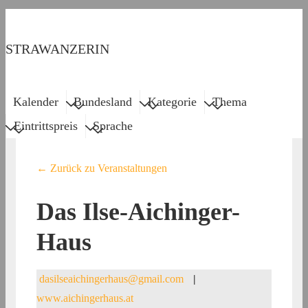
↓
Zum
STRAWANZERIN
Inhalt
Menu
Main
Kalender
Bundesland
Kategorie
Thema
Navigation
Eintrittspreis
Sprache
← Zurück zu Veranstaltungen
Das Ilse-Aichinger-
Haus
dasilseaichingerhaus@gmail.com
|
www.aichingerhaus.at