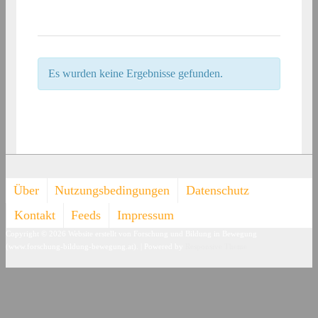
Es wurden keine Ergebnisse gefunden.
Footer-
Über
Nutzungsbedingungen
Datenschutz
Menü
Kontakt
Feeds
Impressum
Copyright © 2026
Website erstellt von Forschung und Bildung in Bewegung
(www.forschung-bildung-bewegung.at).
| Powered by
Responsive Theme