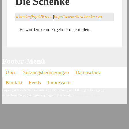
Die Schenke
schenke@geldlos.at
|
http://www.dieschenke.org
Es wurden keine Ergebnisse gefunden.
Footer-Menü
Über
Nutzungsbedingungen
Datenschutz
Kontakt
Feeds
Impressum
Copyright © 2026
Website erstellt von Forschung und Bildung in Bewegung
(www.forschung-bildung-bewegung.at).
| Powered by
Responsive Theme