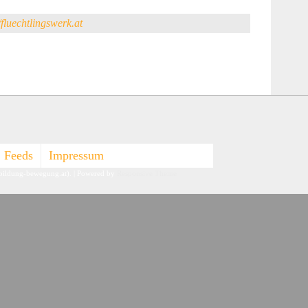
/fluechtlingswerk.at
Feeds
Impressum
-bildung-bewegung.at).
| Powered by
Responsive Theme