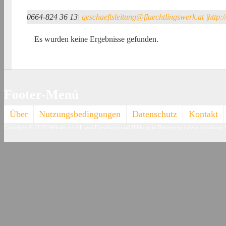
0664-824 36 13
|
geschaeftsleitung@fluechtlingswerk.at
|
http:/
Es wurden keine Ergebnisse gefunden.
Footer-Menü
Über
Nutzungsbedingungen
Datenschutz
Kontakt
Copyright © 2026
Website erstellt von Forschung und Bildung in Bewegung (www.forschung