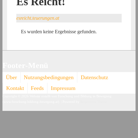
Es Reicht!
esreicht.teuerungen.at
Es wurden keine Ergebnisse gefunden.
Footer-Menü
Über
Nutzungsbedingungen
Datenschutz
Kontakt
Feeds
Impressum
Copyright © 2026
Website erstellt von Forschung und Bildung in Bewegung
(www.forschung-bildung-bewegung.at).
| Powered by
Responsive Theme