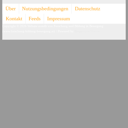
Über
Nutzungsbedingungen
Datenschutz
Kontakt
Feeds
Impressum
Copyright © 2026
Website erstellt von Forschung und Bildung in Bewegung
(www.forschung-bildung-bewegung.at).
| Powered by
Responsive Theme