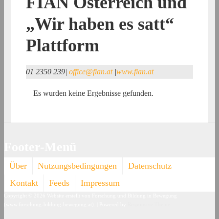
FIAN Österreich und
„Wir haben es satt“
Plattform
01 2350 239
|
office@fian.at
|
www.fian.at
Es wurden keine Ergebnisse gefunden.
Footer-Menü
Über
Nutzungsbedingungen
Datenschutz
Kontakt
Feeds
Impressum
Copyright © 2026
Website erstellt von Forschung und Bildung in Bewegung
(www.forschung-bildung-bewegung.at).
| Powered by
Responsive Theme