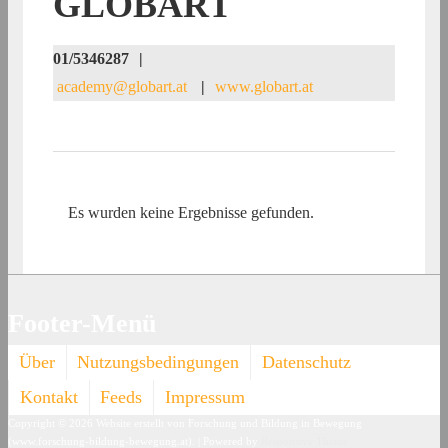
GLOBART
01/5346287
|
academy@globart.at
|
www.globart.at
Es wurden keine Ergebnisse gefunden.
Footer-Menü
Über
Nutzungsbedingungen
Datenschutz
Kontakt
Feeds
Impressum
Copyright © 2026
Website erstellt von Forschung und Bildung in Bewegung
(www.forschung-bildung-bewegung.at).
| Powered by
Responsive Theme