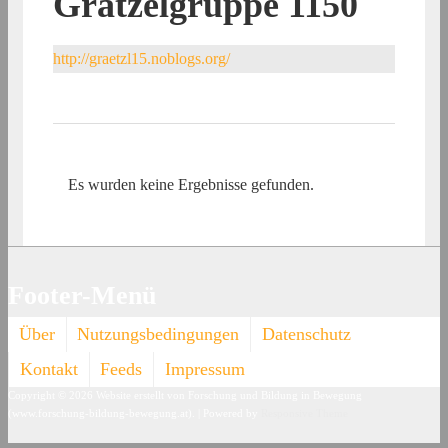
Grätzelgruppe 1150
http://graetzl15.noblogs.org/
Es wurden keine Ergebnisse gefunden.
Footer-Menü
Über
Nutzungsbedingungen
Datenschutz
Kontakt
Feeds
Impressum
Copyright © 2026
Website erstellt von Forschung und Bildung in Bewegung
(www.forschung-bildung-bewegung.at).
| Powered by
Responsive Theme