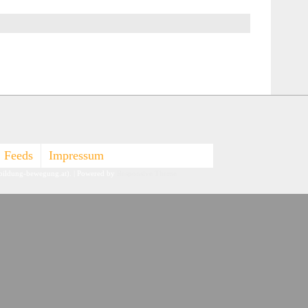
Feeds
Impressum
-bildung-bewegung.at).
| Powered by
Responsive Theme