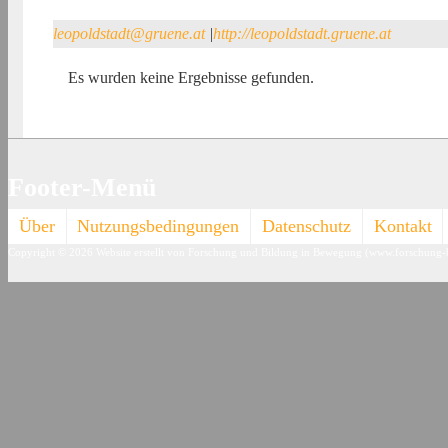
leopoldstadt@gruene.at
|
http://leopoldstadt.gruene.at
Es wurden keine Ergebnisse gefunden.
Footer-Menü
Über
Nutzungsbedingungen
Datenschutz
Kontakt
Copyright © 2026
Website erstellt von Forschung und Bildung in Bewegung (www.forschung