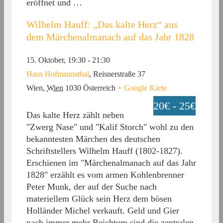
eröffnet und …
Wilhelm Hauff: „Das kalte Herz“ aus
dem Märchenalmanach auf das Jahr 1828
15. Oktober, 19:30
-
21:30
Haus Hofmannsthal
,
Reisnerstraße 37
Wien
,
Wien
1030
Österreich
+ Google Karte
20€ - 25€
Das kalte Herz zählt neben
"Zwerg Nase" und "Kalif Storch" wohl zu den
bekanntesten Märchen des deutschen
Schriftstellers Wilhelm Hauff (1802-1827).
Erschienen im "Märchenalmanach auf das Jahr
1828" erzählt es vom armen Kohlenbrenner
Peter Munk, der auf der Suche nach
materiellem Glück sein Herz dem bösen
Holländer Michel verkauft. Geld und Gier
nach immer mehr Reichtum sind die zentralen