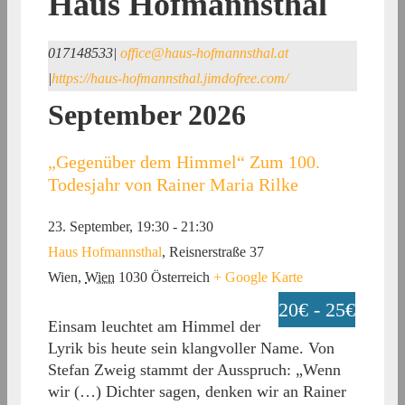
Haus Hofmannsthal
017148533
|
office@haus-hofmannsthal.at
|
https://haus-hofmannsthal.jimdofree.com/
September 2026
„Gegenüber dem Himmel“ Zum 100.
Todesjahr von Rainer Maria Rilke
23. September, 19:30
-
21:30
Haus Hofmannsthal
,
Reisnerstraße 37
Wien
,
Wien
1030
Österreich
+ Google Karte
20€ - 25€
Einsam leuchtet am Himmel der
Lyrik bis heute sein klangvoller Name. Von
Stefan Zweig stammt der Ausspruch: „Wenn
wir (…) Dichter sagen, denken wir an Rainer