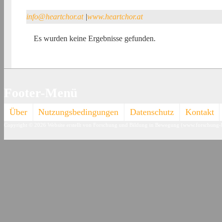
info@heartchor.at
|
www.heartchor.at
Es wurden keine Ergebnisse gefunden.
Footer-Menü
Über
Nutzungsbedingungen
Datenschutz
Kontakt
Copyright © 2026
Website erstellt von Forschung und Bildung in Bewegung (www.forschung