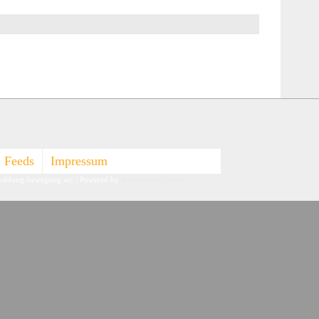
Feeds
Impressum
-bildung-bewegung.at).
| Powered by
Responsive Theme