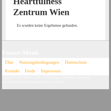
Heartfulness
Zentrum Wien
Es wurden keine Ergebnisse gefunden.
Footer-Menü
Über
Nutzungsbedingungen
Datenschutz
Kontakt
Feeds
Impressum
Copyright © 2026
Website erstellt von Forschung und Bildung in Bewegung
(www.forschung-bildung-bewegung.at).
| Powered by
Responsive Theme