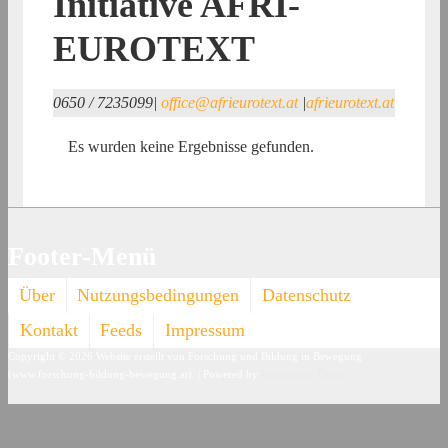
Initiative AFRI-
EUROTEXT
0650 / 7235099
|
office@afrieurotext.at
|
afrieurotext.at
Es wurden keine Ergebnisse gefunden.
Footer-Menü
Über
Nutzungsbedingungen
Datenschutz
Kontakt
Feeds
Impressum
Copyright © 2026
Website erstellt von Forschung und Bildung in Bewegung
(www.forschung-bildung-bewegung.at).
| Powered by
Responsive Theme