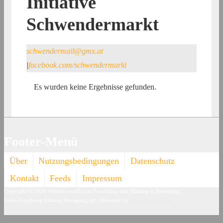
Initiative
Schwendermarkt
schwendermail@gmx.at
|
facebook.com/schwendermarkt
Es wurden keine Ergebnisse gefunden.
Footer-Menü
Über
Nutzungsbedingungen
Datenschutz
Kontakt
Feeds
Impressum
Copyright © 2026
Website erstellt von Forschung und Bildung in Bewegung
(www.forschung-bildung-bewegung.at).
| Powered by
Responsive Theme