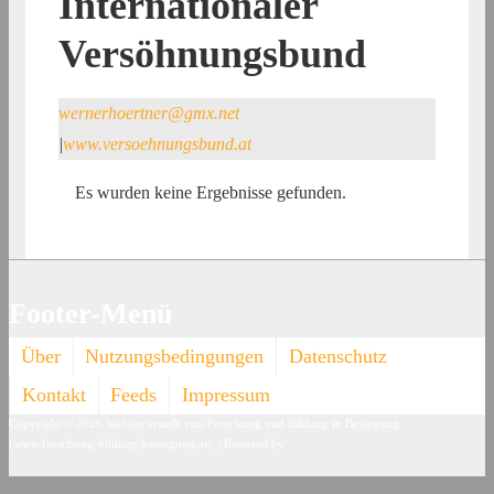
Internationaler
Versöhnungsbund
wernerhoertner@gmx.net
|
www.versoehnungsbund.at
Es wurden keine Ergebnisse gefunden.
Footer-Menü
Über
Nutzungsbedingungen
Datenschutz
Kontakt
Feeds
Impressum
Copyright © 2026
Website erstellt von Forschung und Bildung in Bewegung
(www.forschung-bildung-bewegung.at).
| Powered by
Responsive Theme