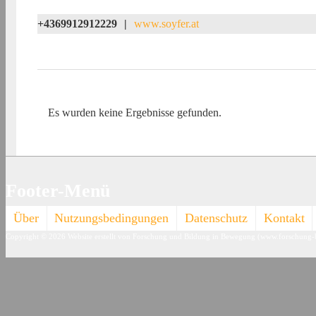
+4369912912229
|
www.soyfer.at
Es wurden keine Ergebnisse gefunden.
Footer-Menü
Über
Nutzungsbedingungen
Datenschutz
Kontakt
Copyright © 2026
Website erstellt von Forschung und Bildung in Bewegung (www.forschung