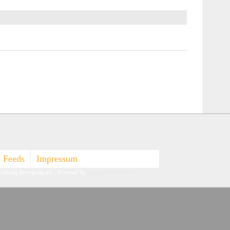
Feeds
Impressum
-bildung-bewegung.at).
| Powered by
Responsive Theme