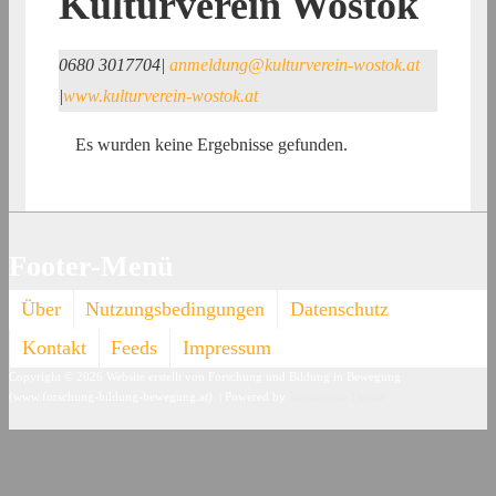
Kulturverein Wostok
0680 3017704
|
anmeldung@kulturverein-wostok.at
|
www.kulturverein-wostok.at
Es wurden keine Ergebnisse gefunden.
Footer-Menü
Über
Nutzungsbedingungen
Datenschutz
Kontakt
Feeds
Impressum
Copyright © 2026
Website erstellt von Forschung und Bildung in Bewegung
(www.forschung-bildung-bewegung.at).
| Powered by
Responsive Theme