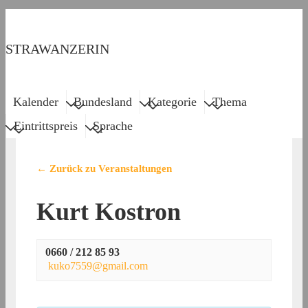
↓
Zum
STRAWANZERIN
Inhalt
Main
Menu
Kalender
Bundesland
Kategorie
Thema
Navigation
Eintrittspreis
Sprache
← Zurück zu Veranstaltungen
Kurt Kostron
0660 / 212 85 93
kuko7559@gmail.com