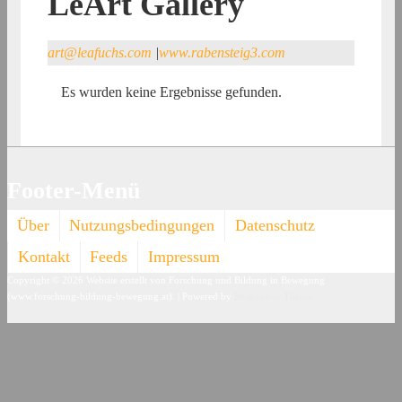
LeArt Gallery
art@leafuchs.com
|
www.rabensteig3.com
Es wurden keine Ergebnisse gefunden.
Footer-Menü
Über
Nutzungsbedingungen
Datenschutz
Kontakt
Feeds
Impressum
Copyright © 2026
Website erstellt von Forschung und Bildung in Bewegung
(www.forschung-bildung-bewegung.at).
| Powered by
Responsive Theme