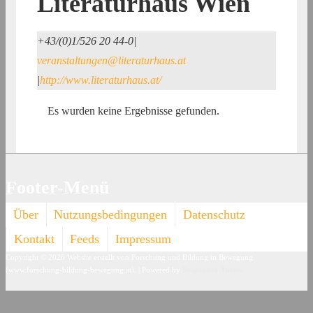
Literaturhaus Wien
+43/(0)1/526 20 44-0
|
veranstaltungen@literaturhaus.at
|
http://www.literaturhaus.at/
Es wurden keine Ergebnisse gefunden.
Footer-Menü
Über
Nutzungsbedingungen
Datenschutz
Kontakt
Feeds
Impressum
Copyright © 2026
Website erstellt von Forschung und Bildung in Bewegung
(www.forschung-bildung-bewegung.at).
| Powered by
Responsive Theme