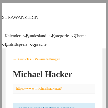
↓
Zum
STRAWANZERIN
Inhalt
Menu
Main
Kalender
Bundesland
Kategorie
Thema
Navigation
Eintrittspreis
Sprache
← Zurück zu Veranstaltungen
Michael Hacker
https://www.michaelhacker.at/