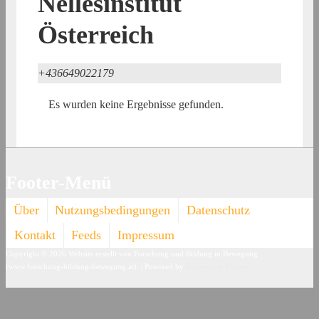
Nellesinstitut
Österreich
+436649022179
Es wurden keine Ergebnisse gefunden.
Footer-Menü
Über
Nutzungsbedingungen
Datenschutz
Kontakt
Feeds
Impressum
Copyright © 2026
Website erstellt von Forschung und Bildung in Bewegung
(www.forschung-bildung-bewegung.at).
| Powered by
Responsive Theme