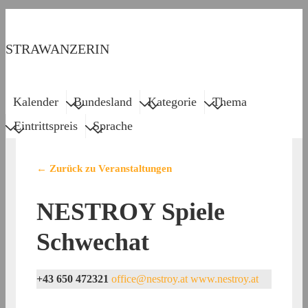
↓
Zum
STRAWANZERIN
Inhalt
Menu
Main
Kalender
Bundesland
Kategorie
Thema
Navigation
Eintrittspreis
Sprache
← Zurück zu Veranstaltungen
NESTROY Spiele
Schwechat
+43 650 472321
office@nestroy.at
www.nestroy.at