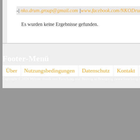
-
|
nko.drum.group@gmail.com
|
www.facebook.com/NKODr
Es wurden keine Ergebnisse gefunden.
Footer-Menü
Über
Nutzungsbedingungen
Datenschutz
Kontakt
Copyright © 2026
Website erstellt von Forschung und Bildung in Bewegung (www.forschung