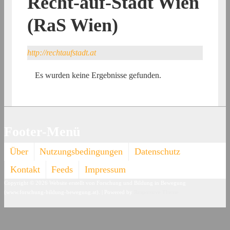
Recht-auf-Stadt Wien
(RaS Wien)
http://rechtaufstadt.at
Es wurden keine Ergebnisse gefunden.
Footer-Menü
Über
Nutzungsbedingungen
Datenschutz
Kontakt
Feeds
Impressum
Copyright © 2026
Website erstellt von Forschung und Bildung in Bewegung
(www.forschung-bildung-bewegung.at).
| Powered by
Responsive Theme