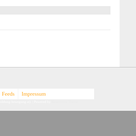
Feeds
Impressum
-bildung-bewegung.at).
| Powered by
Responsive Theme