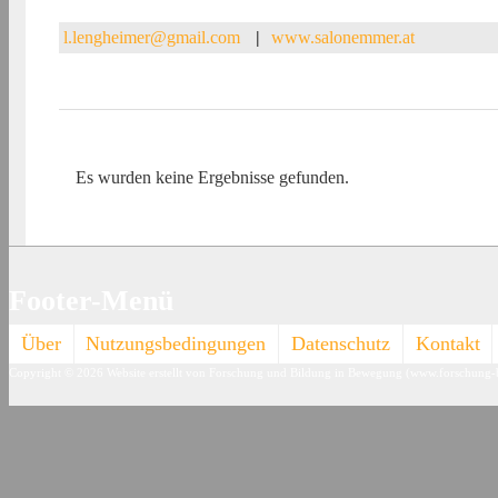
l.lengheimer@gmail.com
|
www.salonemmer.at
Es wurden keine Ergebnisse gefunden.
Footer-Menü
Über
Nutzungsbedingungen
Datenschutz
Kontakt
Copyright © 2026
Website erstellt von Forschung und Bildung in Bewegung (www.forschung